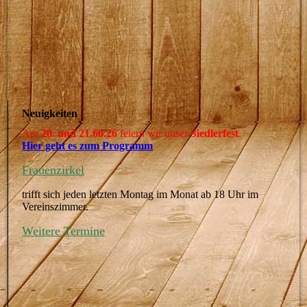
Neuigkeiten
Am
20. und 21.60.26
feiern wir unser
Siedlerfest
.
Hier geht es zum Programm
Frauenzirkel
trifft sich jeden letzten Montag im Monat ab 18 Uhr im
Vereinszimmer.
Weitere Termine