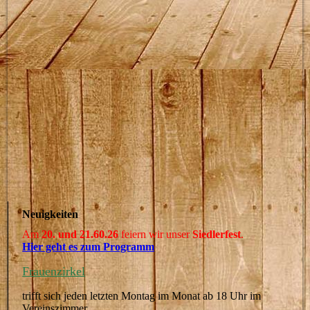
Neuigkeiten
Am
20. und 21.60.26
feiern wir unser
Siedlerfest
.
Hier geht es zum Programm
Frauenzirkel
trifft sich jeden letzten Montag im Monat ab 18 Uhr im
Vereinszimmer.