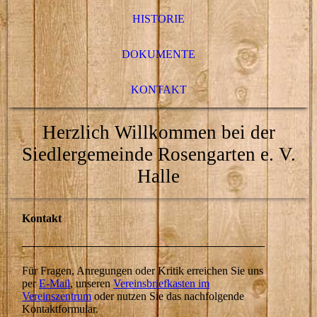
HISTORIE
DOKUMENTE
KONTAKT
Herzlich Willkommen bei der
Siedlergemeinde Rosengarten e. V.
Halle
Kontakt
Für Fragen, Anregungen oder Kritik erreichen Sie uns
per
E-Mail
, unseren
Vereinsbriefkasten im
Vereinszentrum
oder nutzen Sie das nachfolgende
Kontaktformular.