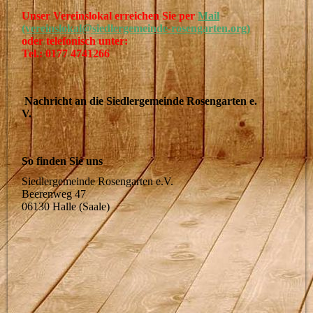
Unser Vereinslokal erreichen Sie per
Mail
(vereinslokal@siedlergemeinde-rosengarten.org)
oder telefonisch unter:
Tel.: 0177 4741266
Nachricht an die Siedlergemeinde Rosengarten e.
V.
So finden Sie uns
Siedlergemeinde Rosengarten e.V.
Beerenweg 47
06130 Halle (Saale)