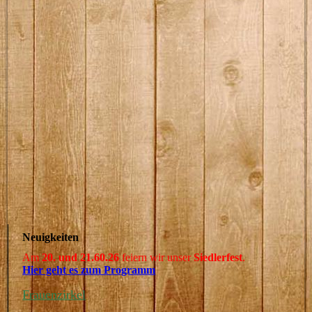
Neuigkeiten
Am
20. und 21.60.26
feiern wir unser
Siedlerfest
.
Hier geht es zum Programm
Frauenzirkel